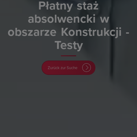
Płatny
staż
absolwencki
w
obszarze
Konstrukcji
-
Testy
Zurück zur Suche