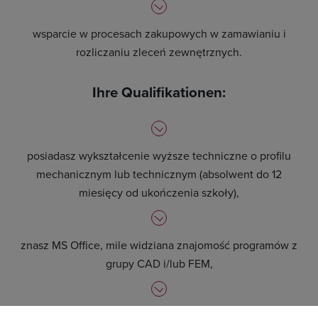
wsparcie w procesach zakupowych w zamawianiu i
rozliczaniu zleceń zewnętrznych.
Ihre Qualifikationen:
posiadasz wykształcenie wyższe techniczne o profilu
mechanicznym lub technicznym (absolwent do 12
miesięcy od ukończenia szkoły),
znasz MS Office, mile widziana znajomość programów z
grupy CAD i/lub FEM,
znasz język niemiecki i/lub język angielski,