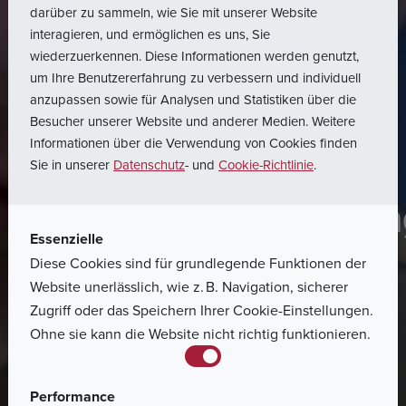
darüber zu sammeln, wie Sie mit unserer Website
interagieren, und ermöglichen es uns, Sie
wiederzuerkennen. Diese Informationen werden genutzt,
um Ihre Benutzererfahrung zu verbessern und individuell
anzupassen sowie für Analysen und Statistiken über die
Besucher unserer Website und anderer Medien. Weitere
Informationen über die Verwendung von Cookies finden
Sie in unserer
Datenschutz
- und
Cookie-Richtlinie
.
Home
Lieferanten
Lieferantenbedingu
Essenzielle
Polen
Diese Cookies sind für grundlegende Funktionen der
Website unerlässlich, wie z. B. Navigation, sicherer
Zugriff oder das Speichern Ihrer Cookie-Einstellungen.
Unseren Partnern und Lieferanten der Brose Sitech
Ohne sie kann die Website nicht richtig funktionieren.
sp. z o.o. stehen die Lieferantenhandbücher und
andere erforderliche Formulare zur Verfügung.
Performance