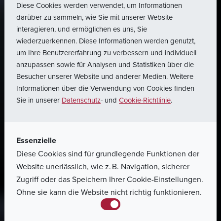
Diese Cookies werden verwendet, um Informationen
darüber zu sammeln, wie Sie mit unserer Website
interagieren, und ermöglichen es uns, Sie
wiederzuerkennen. Diese Informationen werden genutzt,
um Ihre Benutzererfahrung zu verbessern und individuell
anzupassen sowie für Analysen und Statistiken über die
Besucher unserer Website und anderer Medien. Weitere
Informationen über die Verwendung von Cookies finden
Home
Unternehmen
Sie in unserer
Datenschutz
- und
Cookie-Richtlinie
.
Compliance
Essenzielle
Diese Cookies sind für grundlegende Funktionen der
Unsere Compliance-Richtlinien sind das Fundament
Website unerlässlich, wie z. B. Navigation, sicherer
für vertrauensvolles und rechtskonformes Handeln in
Zugriff oder das Speichern Ihrer Cookie-Einstellungen.
unserem Unternehmen. Erfahren Sie, wie wir mit
Ohne sie kann die Website nicht richtig funktionieren.
klaren Regeln und einem vertrauensvollen
Hinweisgebersystem dafür sorgen, Verstöße frühzeitig