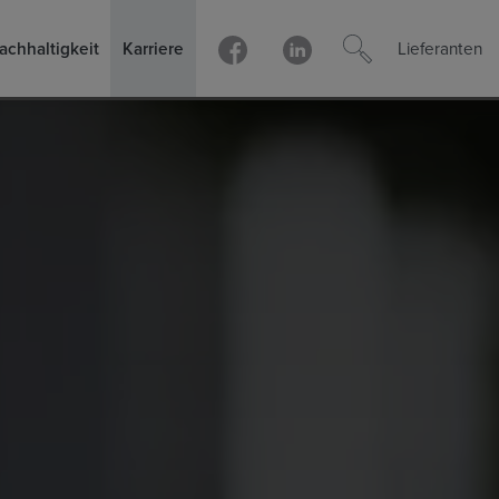
achhaltigkeit
Karriere
Lieferanten
Lieferantenbedingungen Deutschla