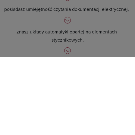
posiadasz umiejętność czytania dokumentacji elektrycznej,
znasz układy automatyki opartej na elementach
stycznikowych,
cechuje Cię dokładność, samodzielność,
odpowiedzialność, kreatywność, umiejętność pracy w
zespole oraz komunikatywność.
Oferujemy:
stabilne zatrudnienie,