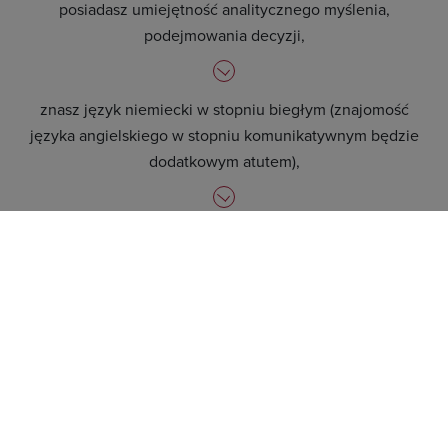
posiadasz umiejętność analitycznego myślenia,
podejmowania decyzji,
znasz język niemiecki w stopniu biegłym (znajomość
języka angielskiego w stopniu komunikatywnym będzie
dodatkowym atutem),
jesteś osobą skrupulatną, dokładną, samodzielną,
komunikatywną, odporną na stres oraz umiejącą pracować
w grupie,
posiadasz prawo jazdy kat. B.
Oferujemy: