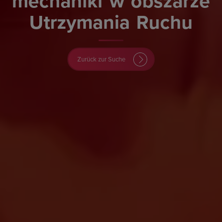
mechaniki
w
obszarze
Utrzymania
Ruchu
Zurück zur Suche