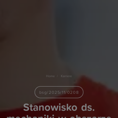
Home
Karriere
bsg/2025/11/0208
Stanowisko
ds.