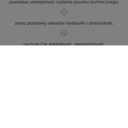
posiadasz umiejętność czytania rysunku technicznego,
znasz podstawy układów hydrauliki i pneumatyki,
cechuje Cię dokładność, samodzielność,
odpowiedzialność, kreatywność, umiejętność pracy w
zespole oraz komunikatywność.
Oferujemy:
stabilne zatrudnienie,
ciekawą, pełną wyzwań pracę,