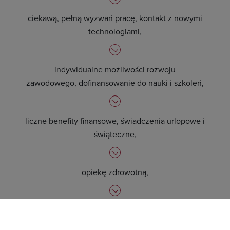
ciekawą, pełną wyzwań pracę, kontakt z nowymi
technologiami,
indywidualne możliwości rozwoju
zawodowego, dofinansowanie do nauki i szkoleń,
liczne benefity finansowe, świadczenia urlopowe i
świąteczne,
opiekę zdrowotną,
pakiety sportowe na preferencyjnych warunkach.