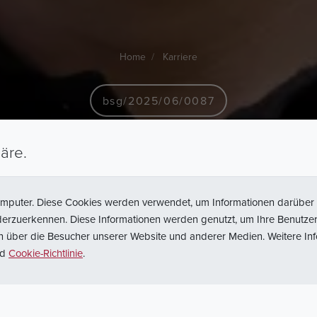
Home
Karriere
bsg/2025/06/0087
sko
ds.
obsługi
äre.
dukcyjnych
-
Tłoc
omputer. Diese Cookies werden verwendet, um Informationen darüber 
ederzuerkennen. Diese Informationen werden genutzt, um Ihre Benutzer
en über die Besucher unserer Website und anderer Medien. Weitere I
nd
Cookie-Richtlinie
.
Zurück zur Suche