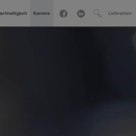
achhaltigkeit
Karriere
Lieferanten
Lieferantenbedingungen Deutschla