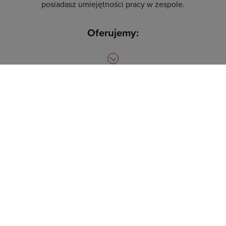
posiadasz umiejętności pracy w zespole.
Oferujemy:
zdobycie doświadczenia w obsłudze kadrowej
pracowników w nowoczesnym, międzynarodowym
koncernie,
ciekawą, pełną wyzwań pracę i zaznajomienie się z
codziennymi wyzwaniami pracy działu produkcji,
możliwość podnoszenia kwalifikacji, szkolenia fachowe,