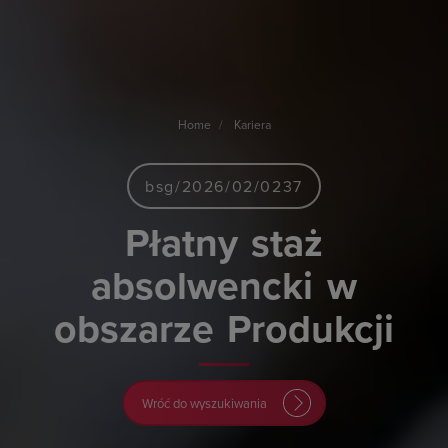
Home
Kariera
bsg/2026/02/0237
Płatny
staż
absolwencki
w
obszarze
Produkcji
Wróć do wyszukiwania