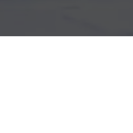
Brose Sitech sp. z o.o.
Siedziba: ul. Strefowa 2, 59-101 Polkowice
Sąd prowadzący rejestr: Sąd Rejonowy dla Wrocławia-Fabrycznej we
Wrocławiu, IX Wydział Gospodarczy Krajowego Rejestru Sądowego
KRS: 0000062266, NIP: 692-20-88-905, BDO: 000056016, Kapitał
zakładowy: 57 477 100,00 PLN, Zarząd: Thomas Spangler, Manuela
Böhme, Florian Müller, Dirk Wienand