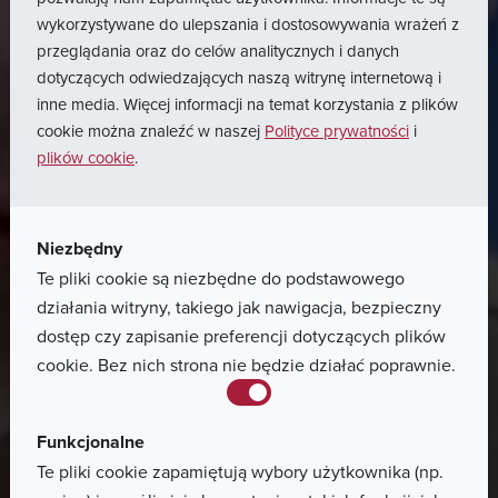
wykorzystywane do ulepszania i dostosowywania wrażeń z
przeglądania oraz do celów analitycznych i danych
dotyczących odwiedzających naszą witrynę internetową i
inne media. Więcej informacji na temat korzystania z plików
cookie można znaleźć w naszej
Polityce prywatności
i
plików cookie
.
Home
Dostawcy
Warunki
dla
Niezbędny
dostawców
Polska
Te pliki cookie są niezbędne do podstawowego
działania witryny, takiego jak nawigacja, bezpieczny
dostęp czy zapisanie preferencji dotyczących plików
cookie. Bez nich strona nie będzie działać poprawnie.
Zapoznaj się z dostępnymi zasobami, aby wzmocnić
naszą współpracę. Uzyskaj dostęp do naszych
podręczników dla dostawców i innych wymaganych
Funkcjonalne
formularzy.
Te pliki cookie zapamiętują wybory użytkownika (np.